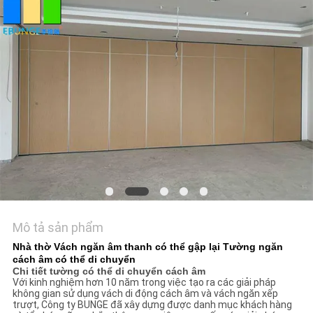
TÔI
TIN
TỨC
YÊU
CẦU
BÁO
GIÁ
Mô tả sản phẩm
SƠ
Nhà thờ Vách ngăn âm thanh có thể gập lại Tường ngăn
ĐỒ
cách âm có thể di chuyển
Chi tiết tường có thể di chuyển cách âm
TRANG
Với kinh nghiệm hơn 10 năm trong việc tạo ra các giải pháp
không gian sử dụng vách di động cách âm và vách ngăn xếp
WEB
trượt, Công ty BUNGE đã xây dựng được danh mục khách hàng