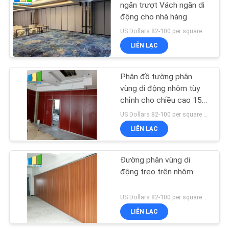
ngăn trượt Vách ngăn di
động cho nhà hàng
US Dollars 82-100 per square meter MOQ:Không có MOQ, số lượng nhỏ được chào đón
LIÊN LẠC
Phân đồ tường phân
vùng di động nhôm tùy
chỉnh cho chiều cao 15
M Max 600-1200 mm
US Dollars 82-100 per square meter MOQ:No MOQ
LIÊN LẠC
Đường phân vùng di
động treo trên nhôm
US Dollars 82-100 per square meter MOQ:No MOQ
LIÊN LẠC