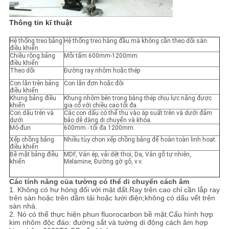
Thông tin kĩ thuật
Hệ thống treo bảng
Hệ thống treo hàng đầu mà không cần theo dõi sàn.
điều khiển
Chiều rộng bảng
Mỗi tấm 600mm-1200mm.
điều khiển
Theo dõi
Đường ray nhôm hoặc thép
Con lăn trên bảng
Con lăn đơn hoặc đôi
điều khiển
Khung bảng điều
Khung nhôm bên trong bằng thép chịu lực nặng được
khiển
gia cố với chiều cao tối đa.
Con dấu trên và
Các con dấu có thể thu vào áp suất trên và dưới đảm
dưới
bảo dễ dàng di chuyển và khóa.
Mô-đun
600mm - tối đa 1200mm.
Xếp chồng bảng
Nhiều tùy chọn xếp chồng bảng để hoàn toàn linh hoạt.
điều khiển
Bề mặt bảng điều
MDF, Ván ép, vải dệt thoi, Da, Vân gỗ tự nhiên,
khiển
Melamine, Đường gờ gỗ, v.v.
Các tính năng của tường có thể di chuyển cách âm
1. Không có hư hỏng đối với mặt đất.Ray trên cao chỉ cần lắp ray
trên sàn hoặc trên dầm tải hoặc lưới điện;không có dấu vết trên
sàn nhà.
2. Nó có thể thực hiện phun fluorocarbon bề mặt.Cấu hình hợp
kim nhôm độc đáo: đường sắt và tường di động cách âm hợp