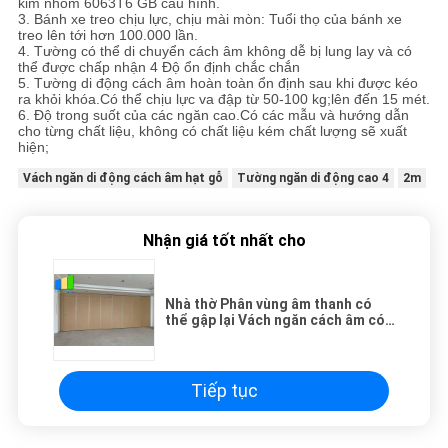
kim nhôm 6063T6 GB cấu ​​hình.
3. Bánh xe treo chịu lực, chịu mài mòn: Tuổi thọ của bánh xe
treo lên tới hơn 100.000 lần.
4. Tường có thể di chuyển cách âm không dễ bị lung lay và có
thể được chấp nhận 4 Độ ổn định chắc chắn
5. Tường di động cách âm hoàn toàn ổn định sau khi được kéo
ra khỏi khóa.Có thể chịu lực va đập từ 50-100 kg;lên đến 15 mét.
6. Độ trong suốt của các ngăn cao.Có các mẫu và hướng dẫn
cho từng chất liệu, không có chất liệu kém chất lượng sẽ xuất
hiện;
Vách ngăn di động cách âm hạt gỗ
Tường ngăn di động cao 4
2m
Nhận giá tốt nhất cho
Nhà thờ Phân vùng âm thanh có
thể gập lại Vách ngăn cách âm có
thể di chuyển được
Tiếp tục