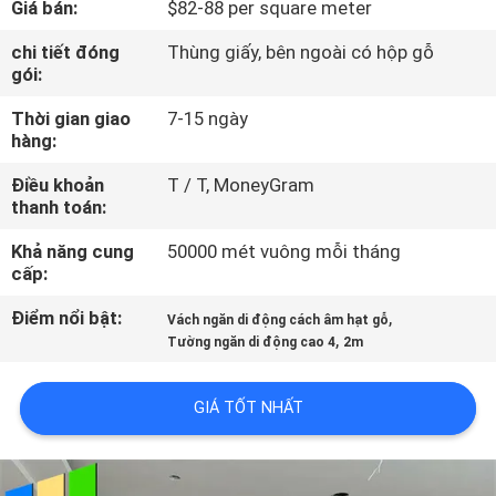
Giá bán:
$82-88 per square meter
THAM
QUAN
chi tiết đóng
Thùng giấy, bên ngoài có hộp gỗ
gói:
NHÀ
Thời gian giao
7-15 ngày
MÁY
hàng:
Điều khoản
T / T, MoneyGram
KIỂM
thanh toán:
SOÁT
Khả năng cung
50000 mét vuông mỗi tháng
CHẤT
cấp:
LƯỢNG
Điểm nổi bật:
,
Vách ngăn di động cách âm hạt gỗ
,
Tường ngăn di động cao 4
2m
LIÊN
GIÁ TỐT NHẤT
HỆ
CHÚNG