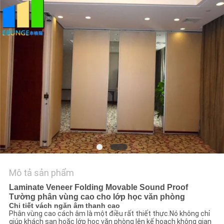
TÔI
TIN
TỨC
YÊU
CẦU
BÁO
GIÁ
SƠ
Mô tả sản phẩm
ĐỒ
Laminate Veneer Folding Movable Sound Proof
TRANG
Tường phân vùng cao cho lớp học văn phòng
Chi tiết vách ngăn âm thanh cao
WEB
Phân vùng cao cách âm là một điều rất thiết thực.Nó không chỉ
giúp khách sạn hoặc lớp học văn phòng lên kế hoạch không gian