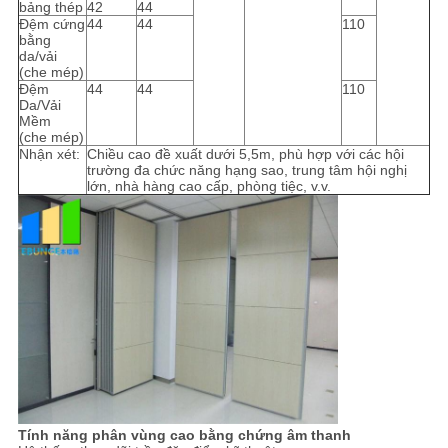
bảng thép
42
44
Đệm cứng
44
44
110
bằng
da/vải
(che mép)
Đệm
44
44
110
Da/Vải
Mềm
(che mép)
Nhận xét:
Chiều cao đề xuất dưới 5,5m, phù hợp với các hội
trường đa chức năng hạng sao, trung tâm hội nghị
lớn, nhà hàng cao cấp, phòng tiệc, v.v.
Tính năng phân vùng cao bằng chứng âm thanh