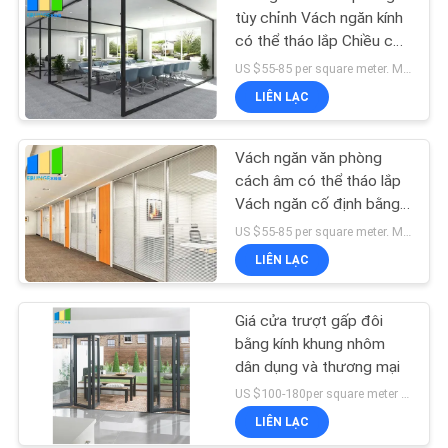
tùy chỉnh Vách ngăn kính
có thể tháo lắp Chiều cao
đầy đủ
US $55-85 per square meter. MOQ:Không có MOQ, 1 mét vuông cũng có sẵn.
LIÊN LẠC
Vách ngăn văn phòng
cách âm có thể tháo lắp
Vách ngăn cố định bằng
kính đôi với khung nhôm
US $55-85 per square meter. MOQ:Không có MOQ, 1 mét vuông cũng có sẵn.
LIÊN LẠC
Giá cửa trượt gấp đôi
bằng kính khung nhôm
dân dụng và thương mại
US $100-180per square meter MOQ:Không có MOQ, 1 mét vuông cũng có sẵn
LIÊN LẠC