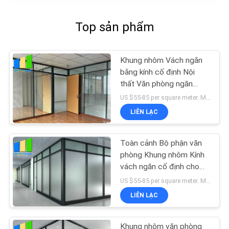
Top sản phẩm
Khung nhôm Vách ngăn
bằng kính cố định Nội
thất Văn phòng ngăn
cách Vách ngăn
US $55-85 per square meter. MOQ:Không có MOQ, 1 mét vuông cũng có sẵn.
LIÊN LẠC
Toàn cảnh Bộ phận văn
phòng Khung nhôm Kính
vách ngăn cố định cho
phòng họp
US $55-85 per square meter. MOQ:Không có MOQ, 1 mét vuông cũng có sẵn.
LIÊN LẠC
Khung nhôm văn phòng