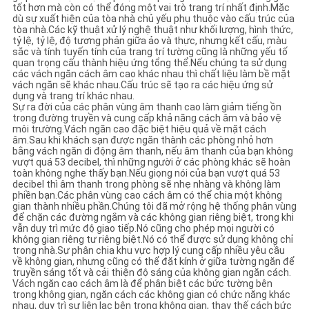
tốt hơn mà còn có thể đóng một vai trò trang trí nhất định.Mặc
dù sự xuất hiện của tòa nhà chủ yếu phụ thuộc vào cấu trúc của
PRIVACY
tòa nhà.Các kỹ thuật xử lý nghệ thuật như khối lượng, hình thức,
tỷ lệ, tỷ lệ, độ tương phản giữa ảo và thực, nhưng kết cấu, màu
sắc và tính tuyến tính của trang trí tường cũng là những yếu tố
POLICY
quan trọng cấu thành hiệu ứng tổng thể.Nếu chúng ta sử dụng
các vách ngăn cách âm cao khác nhau thì chất liệu làm bề mặt
vách ngăn sẽ khác nhau.Cấu trúc sẽ tạo ra các hiệu ứng sử
dụng và trang trí khác nhau.
Sự ra đời của các phân vùng âm thanh cao làm giảm tiếng ồn
trong đường truyền và cung cấp khả năng cách âm và bảo vệ
môi trường.Vách ngăn cao đặc biệt hiệu quả về mặt cách
âm.Sau khi khách sạn được ngăn thành các phòng nhỏ hơn
bằng vách ngăn di động âm thanh, nếu âm thanh của bạn không
vượt quá 53 decibel, thì những người ở các phòng khác sẽ hoàn
toàn không nghe thấy bạn.Nếu giọng nói của bạn vượt quá 53
decibel thì âm thanh trong phòng sẽ nhẹ nhàng và không làm
phiền bạn.Các phân vùng cao cách âm có thể chia một không
gian thành nhiều phần.Chúng tôi đã mở rộng hệ thống phân vùng
để chặn các đường ngắm và các không gian riêng biệt, trong khi
vẫn duy trì mức độ giao tiếp.Nó cũng cho phép mọi người có
không gian riêng tư riêng biệt.Nó có thể được sử dụng không chỉ
trong nhà.Sự phân chia khu vực hợp lý cung cấp nhiều yêu cầu
về không gian, nhưng cũng có thể đặt kính ở giữa tường ngăn để
truyền sáng tốt và cải thiện độ sáng của không gian ngăn cách.
Vách ngăn cao cách âm là để phân biệt các bức tường bên
trong không gian, ngăn cách các không gian có chức năng khác
nhau, duy trì sự liên lạc bên trong không gian, thay thế cách bức