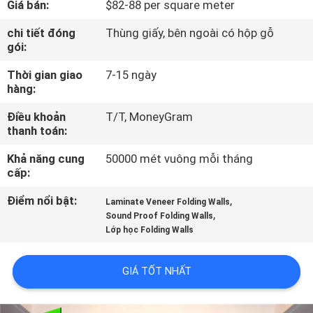
Giá bán:
$82-88 per square meter
THAM
QUAN
chi tiết đóng
Thùng giấy, bên ngoài có hộp gỗ
gói:
NHÀ
Thời gian giao
7-15 ngày
MÁY
hàng:
Điều khoản
T/T, MoneyGram
KIỂM
thanh toán:
SOÁT
Khả năng cung
50000 mét vuông mỗi tháng
CHẤT
cấp:
LƯỢNG
Điểm nổi bật:
,
Laminate Veneer Folding Walls
,
Sound Proof Folding Walls
Lớp học Folding Walls
LIÊN
HỆ
GIÁ TỐT NHẤT
CHÚNG