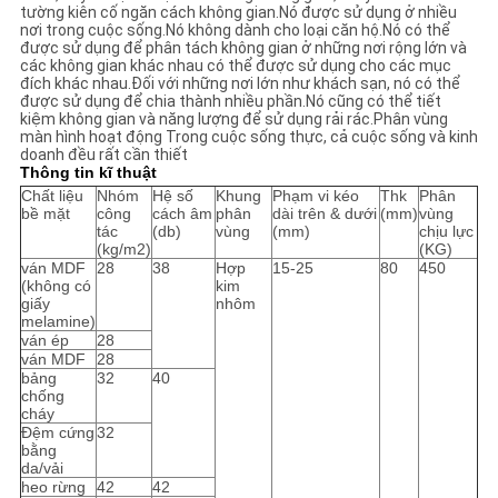
tường kiên cố ngăn cách không gian.Nó được sử dụng ở nhiều
nơi trong cuộc sống.Nó không dành cho loại căn hộ.Nó có thể
được sử dụng để phân tách không gian ở những nơi rộng lớn và
các không gian khác nhau có thể được sử dụng cho các mục
đích khác nhau.Đối với những nơi lớn như khách sạn, nó có thể
được sử dụng để chia thành nhiều phần.Nó cũng có thể tiết
kiệm không gian và năng lượng để sử dụng rải rác.Phân vùng
màn hình hoạt động Trong cuộc sống thực, cả cuộc sống và kinh
doanh đều rất cần thiết
Thông tin kĩ thuật
Chất liệu
Nhóm
Hệ số
Khung
Phạm vi kéo
Thk
Phân
bề mặt
công
cách âm
phân
dài trên & dưới
(mm)
vùng
tác
(db)
vùng
(mm)
chịu lực
(kg/m2)
(KG)
ván MDF
28
38
Hợp
15-25
80
450
(không có
kim
giấy
nhôm
melamine)
ván ép
28
ván MDF
28
bảng
32
40
chống
cháy
Đệm cứng
32
bằng
da/vải
heo rừng
42
42