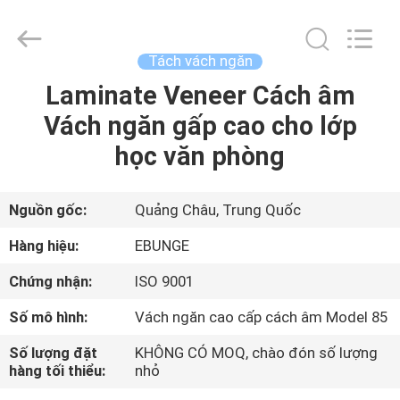
Guangdong
Bunge
Building
Material
Industrial
Tách vách ngăn
Co.,
Ltd.
All
Laminate Veneer Cách âm
TRANG
Rights
Reserved.
Vách ngăn gấp cao cho lớp
CHỦ
học văn phòng
CÁC
SẢN
Nguồn gốc:
Quảng Châu, Trung Quốc
PHẨM
Hàng hiệu:
EBUNGE
Chứng nhận:
ISO 9001
VỀ
Số mô hình:
Vách ngăn cao cấp cách âm Model 85
CHÚNG
Số lượng đặt
KHÔNG CÓ MOQ, chào đón số lượng
TÔI
hàng tối thiểu:
nhỏ