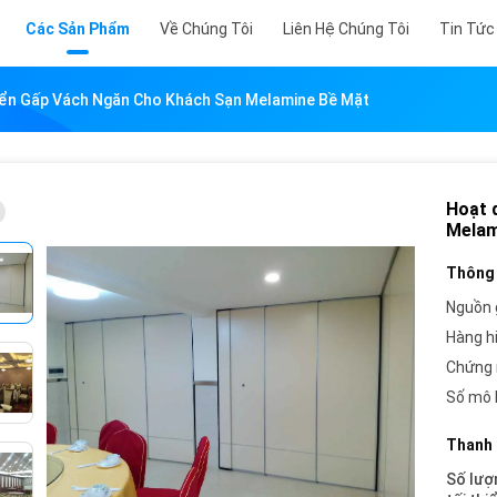
Các Sản Phẩm
Về Chúng Tôi
Liên Hệ Chúng Tôi
Tin Tức
yển Gấp Vách Ngăn Cho Khách Sạn Melamine Bề Mặt
Hoạt 
Melam
Thông 
Nguồn 
Hàng h
Chứng 
Số mô 
Thanh 
Số lượ