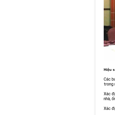
Hiệu s
Các bứ
trong 
Xác đị
nhà, ố
Xác đị