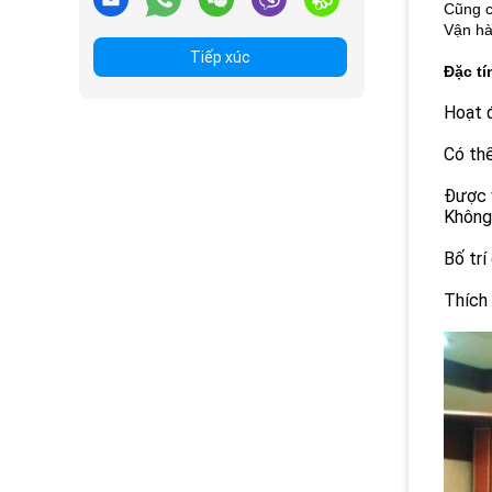
Cũng c
Vận hà
Tiếp xúc
Đặc tí
Hoạt đ
Có thể
Được v
Không
Bố trí
Thích 