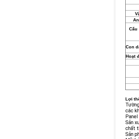
V
An
Cấu 
Con d
Hoạt 
Lợi th
Tường 
các kh
Panel 
Sản xu
chất t
Sản ph