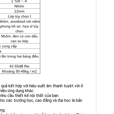
1 '5/8 "- 4'
Nhôm
12mm
Lớp tùy chọn I
Nhôm, anodized với niêm
phong hồ sơ, họa sĩ tùy
chọn
Nhôm, đen có con dấu
cao su kép
c cung cấp
a
lần trong hai bảng điều
42-55dB Rw
Khoảng 30-48kg / m2
quả kết hợp với hiệu suất âm thanh tuyệt vời ở
nhiều ứng dụng khác.
nhu cầu thiết kế nội thất của bạn.
ho các trường học, cao đẳng và đại học là bản
ng.