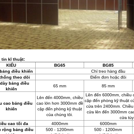
tin kĩ thuật:
KIỂU
BG65
BG85
 bảng điều khiển
Chỉ treo hàng đầu
thống theo dõi
Điểm đơn hoặc đôi
dày bảng điều
65 mm
85 mm
khiển
Lên đến 6000mm, chiều 
Lên đến 4000mm, chiều
cập đến phòng kỹ thuật củ
u cao bảng điều
cao lớn hơn 3000mm đề
cửa trên 2400mm.
Chiều
khiển
cập đến phòng kỹ thuật
cửa lên đến 3000mm cao t
của chúng tôi.
cửa tùy
iều cao tối đa
4000mm
6000mm
u rộng bảng điều
500 - 1200mm
500 - 1200mm