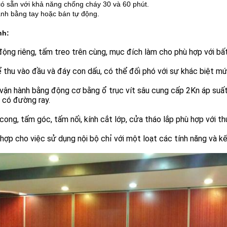
ó sẵn với khả năng chống cháy 30 và 60 phút.
nh bằng tay hoặc bán tự động.
nh:
ộng riêng, tấm treo trên cùng, mục đích làm cho phù hợp với bấ
 thu vào đầu và đáy con dấu, có thể đối phó với sự khác biệt m
ận hành bằng động cơ bằng ổ trục vít sâu cung cấp 2Kn áp suất 
 có đường ray.
 cong, tấm góc, tấm nối, kính cắt lớp, cửa tháo lắp phù hợp với th
hợp cho việc sử dụng nội bộ chỉ với một loạt các tính năng và kế