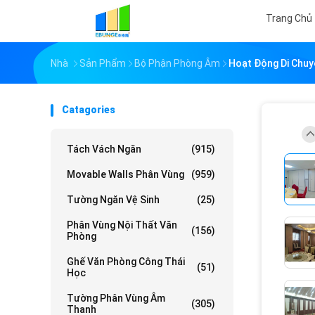
Trang Chủ
Nhà
Sản Phẩm
Bộ Phận Phòng Âm
Hoạt Động Di Chu
Catagories
Tách Vách Ngăn
(915)
Movable Walls Phân Vùng
(959)
Tường Ngăn Vệ Sinh
(25)
Phân Vùng Nội Thất Văn
(156)
Phòng
Ghế Văn Phòng Công Thái
(51)
Học
Tường Phân Vùng Âm
(305)
Thanh