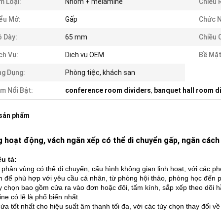
m Loại:
Nhôm + melamine
Chiều 
ểu Mở:
Gấp
Chức N
 Dày:
65 mm
Chiều 
ch Vụ:
Dịch vụ OEM
Bề Mặt
g Dụng:
Phòng tiệc, khách sạn
m Nổi Bật:
conference room dividers
,
banquet hall room d
 sản phẩm
 hoạt động, vách ngăn xếp có thể di chuyển gấp, ngăn các
u tả:
phân vùng có thể di chuyển, cấu hình không gian linh hoạt, với các p
n để phù hợp với yêu cầu cá nhân, từ phòng hội thảo, phòng học đến p
y chọn bao gồm cửa ra vào đơn hoặc đôi, tấm kính, sắp xếp theo dõi h
ne có lẽ là phổ biến nhất.
ửa tốt nhất cho hiệu suất âm thanh tối đa, với các tùy chọn thay đổi 