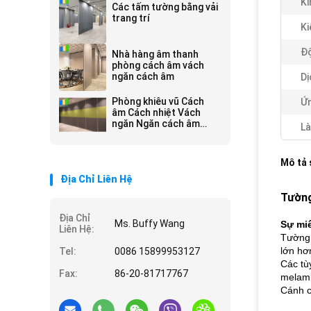
Ki
Các tấm tường bằng vải
trang trí
Ki
Độ
Nhà hàng âm thanh
phòng cách âm vách
ngăn cách âm
Dị
Phòng khiêu vũ Cách
Ứn
âm Cách nhiệt Vách
ngăn Ngăn cách âm
Là
trong phòng
Mô tả
Địa Chỉ Liên Hệ
Tường
Địa Chỉ
Ms. Buffy Wang
Sự miê
Liên Hệ:
Tường 
lớn hơ
Tel:
0086 15899953127
Các tù
Fax:
86-20-81717767
melami
Cánh c