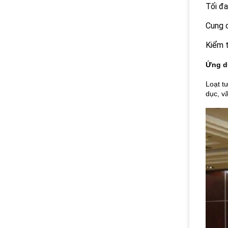
Tối đa
Cung c
Kiểm t
Ứng d
Loạt t
dục, v