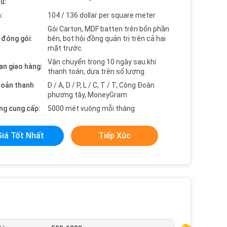
ểu:
:
104 / 136 dollar per square meter
Gói Carton, MDF batten trên bốn phần
t đóng gói:
bên, bọt hội đồng quản trị trên cả hai
mặt trước.
Vận chuyển trong 10 ngày sau khi
an giao hàng:
thanh toán, dựa trên số lượng.
hoản thanh
D / A, D / P, L / C, T / T, Công Đoàn
phương tây, MoneyGram
ng cung cấp:
5000 mét vuông mỗi tháng
Giá Tốt Nhất
Tiếp Xúc