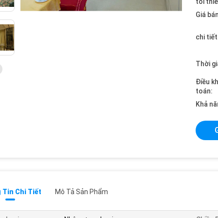
tối thi
Giá bán
chi tiế
Thời gi
Điều k
toán:
Khả nă
Tin Chi Tiết
Mô Tả Sản Phẩm