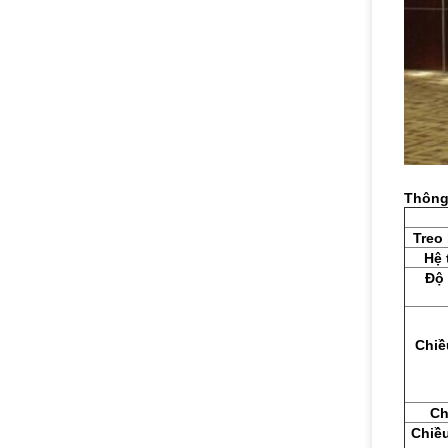
Thông 
Treo
Hệ 
Độ 
Chiề
Ch
Chiề