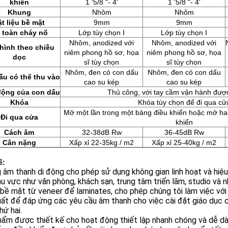
khiển
1 '5/8 "- 4'
1 '5/8 "- 4'
Khung
Nhôm
Nhôm
ật liệu bề mặt
9mm
9mm
 toàn cháy nổ
Lớp tùy chọn I
Lớp tùy chọn I
Nhôm, anodized với
Nhôm, anodized với
hình theo chiều
niêm phong hồ sơ, họa
niêm phong hồ sơ, họa
dọc
sĩ tùy chọn
sĩ tùy chọn
Nhôm, đen có con dấu
Nhôm, đen có con dấu
ấu có thể thu vào
cao su kép
cao su kép
động của con dấu
Thủ công, với tay cầm vận hành đượ
Khóa
Khóa tùy chọn để đi qua cử
Mở một lần trong một bảng điều khiển hoặc mở hai 
Đi qua cửa
khiển
Cách âm
32-38dB Rw
36-45dB Rw
Cân nặng
Xấp xỉ 22-35kg / m2
Xấp xỉ 25-40kg / m2
ế:
âm thanh di động cho phép sử dụng không gian linh hoạt và hiệu 
u vực như văn phòng, khách sạn, trung tâm triển lãm, studio và 
bề mặt từ veneer để laminates, cho phép chúng tôi làm việc với 
ất để đáp ứng các yêu cầu âm thanh cho việc cài đặt giáo dục c
hứ hai.
ẩm được thiết kế cho hoạt động thiết lập nhanh chóng và dễ dà