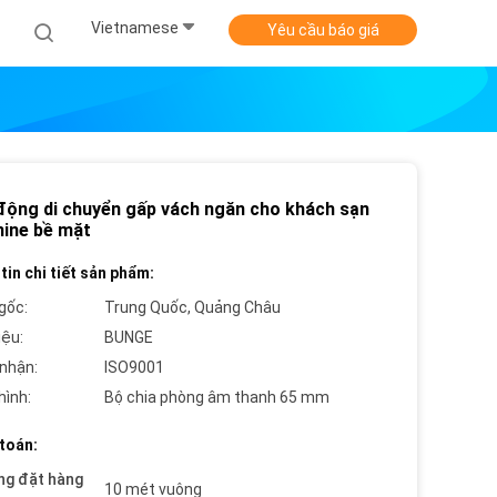
Vietnamese
Yêu cầu báo giá
động di chuyển gấp vách ngăn cho khách sạn
ine bề mặt
tin chi tiết sản phẩm:
gốc:
Trung Quốc, Quảng Châu
iệu:
BUNGE
nhận:
ISO9001
hình:
Bộ chia phòng âm thanh 65 mm
toán:
ng đặt hàng
10 mét vuông