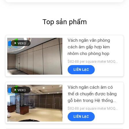
Top sản phẩm
Vách ngăn văn phòng
cách âm gấp hợp kim
nhôm cho phòng họp
$82-88 per square meter MOQ:KHÔNG CÓ MOQ, số lượng nhỏ chào đón
LIÊN LẠC
Vách ngăn cách âm có
thể di chuyển được bằng
gỗ bên trong Hệ thống
cửa trượt gấp tường
$82-88 per square meter MOQ:KHÔNG CÓ MOQ, số lượng nhỏ chào đón
LIÊN LẠC