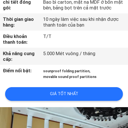
chi tiết đóng
Bao bì carton, mặt nạ MDF ở bốn mặt
THAM
gói:
bên, bảng bọt trên cả mặt trước
QUAN
Thời gian giao
10 ngày làm việc sau khi nhận được
NHÀ
hàng:
thanh toán của bạn
MÁY
Điều khoản
T/T
thanh toán:
KIỂM
Khả năng cung
5.000 Mét vuông / tháng
cấp:
SOÁT
CHẤT
Điểm nổi bật:
,
sounproof folding partition
movable sound proof partitions
LƯỢNG
GIÁ TỐT NHẤT
LIÊN
HỆ
CHÚNG