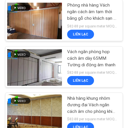
Phòng nhà hàng Vách
ngăn cách âm tạm thời
bằng gỗ cho khách sạn 5
sao
$82-88 per square meter MOQ:KHÔNG CÓ MOQ, số lượng nhỏ chào đón
LIÊN LẠC
Vách ngăn phòng họp
cách âm dày 65MM
Tường di động âm thanh
$82-88 per square meter MOQ:KHÔNG CÓ MOQ, số lượng nhỏ chào đón
LIÊN LẠC
Nhà hàng khung nhôm
đương đại Vách ngăn
cách âm cho phòng khiêu
vũ
$82-88 per square meter MOQ:Không có moq, số lượng nhỏ chào đón
LIÊN LẠC