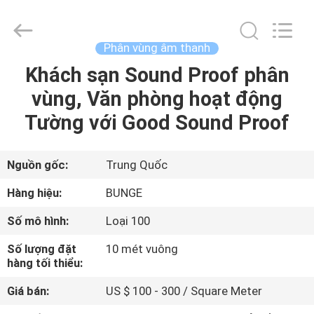
Guangdong
Bunge
Building
Material
Industrial
Phân vùng âm thanh
Co.,
Ltd.
All
Khách sạn Sound Proof phân
TRANG
Rights
Reserved.
vùng, Văn phòng hoạt động
CHỦ
Tường với Good Sound Proof
CÁC
SẢN
Nguồn gốc:
Trung Quốc
PHẨM
Hàng hiệu:
BUNGE
Số mô hình:
Loại 100
VỀ
Số lượng đặt
10 mét vuông
CHÚNG
hàng tối thiểu:
TÔI
Giá bán:
US $ 100 - 300 / Square Meter