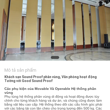
TÔI
TIN
TỨC
YÊU
CẦU
BÁO
GIÁ
Mô tả sản phẩm
Khách sạn Sound Proof phân vùng, Văn phòng hoạt động
SƠ
Tường với Good Sound Proof
ĐỒ
Các phụ kiện của Movable Và Operable Hệ thống phân
vùng
TRANG
Phụ tùng hệ thống phân vùng di động và hoạt động được tùy
chỉnh cho từng khách hàng và dự án, và chúng cũng được làm
bằng vật liệu cao cấp.
Hệ thống theo dõi các cấu hình góc phải
WEB
với các băng tải con lăn chéo cho trọng lượng đến 500 kg.
Các