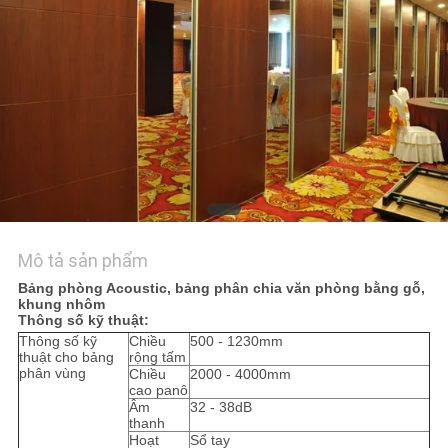
TÔI
TIN
TỨC
YÊU
CẦU
BÁO
Mô tả sản phẩm
GIÁ
Bảng phòng Acoustic, bảng phân chia văn phòng bằng gỗ,
khung nhôm
Thông số kỹ thuật:
SƠ
Thông số kỹ
Chiều
500 - 1230mm
thuật cho bảng
rộng tấm
ĐỒ
phân vùng
Chiều
2000 - 4000mm
cao panô
TRANG
Âm
32 - 38dB
thanh
WEB
Hoạt
Sổ tay