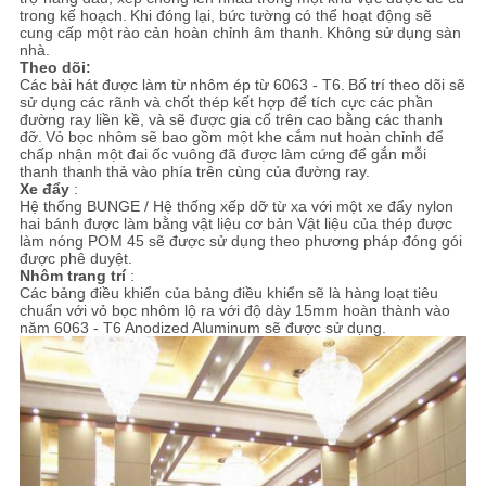
trong kế hoạch.
Khi đóng lại, bức tường có thể hoạt động sẽ
cung cấp một rào cản hoàn chỉnh âm thanh.
Không sử dụng sàn
nhà.
Theo dõi:
Các bài hát được làm từ nhôm ép từ 6063 - T6.
Bố trí theo dõi sẽ
sử dụng các rãnh và chốt thép kết hợp để tích cực các phần
đường ray liền kề, và sẽ được gia cố trên cao bằng các thanh
đỡ.
Vỏ bọc nhôm sẽ bao gồm một khe cắm nut hoàn chỉnh để
chấp nhận một đai ốc vuông đã được làm cứng để gắn mỗi
thanh thanh thả vào phía trên cùng của đường ray.
Xe đẩy
:
Hệ thống BUNGE / Hệ thống xếp dỡ từ xa với một xe đẩy nylon
hai bánh được làm bằng vật liệu cơ bản Vật liệu của thép được
làm nóng POM 45 sẽ được sử dụng theo phương pháp đóng gói
được phê duyệt.
Nhôm trang trí
:
Các bảng điều khiển của bảng điều khiển sẽ là hàng loạt tiêu
chuẩn với vỏ bọc nhôm lộ ra với độ dày 15mm hoàn thành vào
năm 6063 - T6 Anodized Aluminum sẽ được sử dụng.