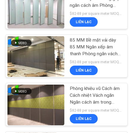
ngăn cách âm Phòng
cách âm
$82-88 per square meter MOQ:Không có moq, số lượng nhỏ chào đón
LIÊN LẠC
85 MM Bề mặt vải dày
85 MM Ngăn xếp âm
thanh Phòng ngăn vách
ngăn
$82-88 per square meter MOQ:Không có moq, số lượng nhỏ chào đón
LIÊN LẠC
Phòng khiêu vũ Cách âm
Cách nhiệt Vách ngăn
Ngăn cách âm trong
phòng
$82-88 per square meter MOQ:Không có moq, số lượng nhỏ chào đón
LIÊN LẠC