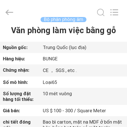
Guangdong
Bunge
Building
Material
Industrial
Bộ phận phòng âm
Co.,
Ltd.
All
Văn phòng làm việc bằng gỗ
TRANG
Rights
Reserved.
CHỦ
Nguồn gốc:
Trung Quốc (lục địa)
CÁC
Hàng hiệu:
BUNGE
SẢN
Chứng nhận:
CE ， SGS , etc .
PHẨM
Số mô hình:
Loại65
VỀ
Số lượng đặt
10 mét vuông
hàng tối thiểu:
CHÚNG
Giá bán:
US $ 100 - 300 / Square Meter
TÔI
chi tiết đóng
Bao bì carton, mặt nạ MDF ở bốn mặt