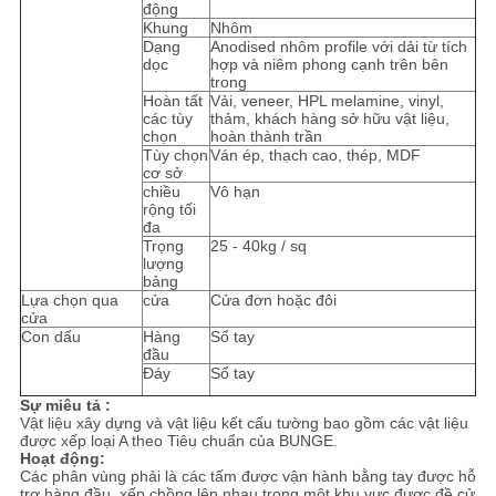
động
Khung
Nhôm
PRIVACY
Dạng
Anodised nhôm profile với dải từ tích
dọc
hợp và niêm phong cạnh trên bên
trong
POLICY
Hoàn tất
Vải, veneer, HPL melamine, vinyl,
các tùy
thảm, khách hàng sở hữu vật liệu,
chọn
hoàn thành trần
Tùy chọn
Ván ép, thạch cao, thép, MDF
cơ sở
chiều
Vô hạn
rộng tối
đa
Trọng
25 - 40kg / sq
lượng
bảng
Lựa chọn qua
cửa
Cửa đơn hoặc đôi
cửa
Con dấu
Hàng
Sổ tay
đầu
Đáy
Sổ tay
Sự miêu tả :
Vật liệu xây dựng và vật liệu kết cấu tường bao gồm các vật liệu
được xếp loại A theo Tiêu chuẩn của BUNGE.
Hoạt động:
Các phân vùng phải là các tấm được vận hành bằng tay được hỗ
trợ hàng đầu, xếp chồng lên nhau trong một khu vực được đề cử