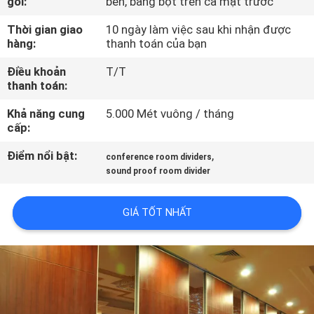
gói:
bên, bảng bọt trên cả mặt trước
THAM
Thời gian giao
10 ngày làm việc sau khi nhận được
QUAN
hàng:
thanh toán của bạn
NHÀ
Điều khoản
T/T
MÁY
thanh toán:
Khả năng cung
5.000 Mét vuông / tháng
KIỂM
cấp:
SOÁT
Điểm nổi bật:
,
conference room dividers
CHẤT
sound proof room divider
LƯỢNG
GIÁ TỐT NHẤT
LIÊN
HỆ
CHÚNG