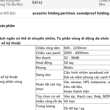
iều Rộng Mở
Chiều 
Bất kỳ
ng Tối Đa Mm:
Mm:
m Nổi Bật:
acoustic folding partition
,
soundproof folding 
 sản phẩm
ch ngăn có thể di chuyển nhôm, Tủ phân vùng di động đa chức n
số kỹ thuật:
Chiều rộng tấm
500 - 1230mm
Chiều cao panô
2000 - 4000mm
Âm thanh
32 - 38dB
Hoạt động
Sổ tay
Khung
Nhôm
Cấu hình nhôm anodised với t
Dạng dọc
số kỹ thuật
Dải và niêm phong các cạnh 
ảng phân vùng
Vải, veneer, HPL melamine, v
Hoàn tất các tùy
hữu vật liệu,
chọn
Hoàn thành trần
Tùy chọn cơ sở
Ván ép, thạch cao, thép, MD
chiều rộng tối đa
Vô hạn
Trọng lượng
25-40 kg / sq