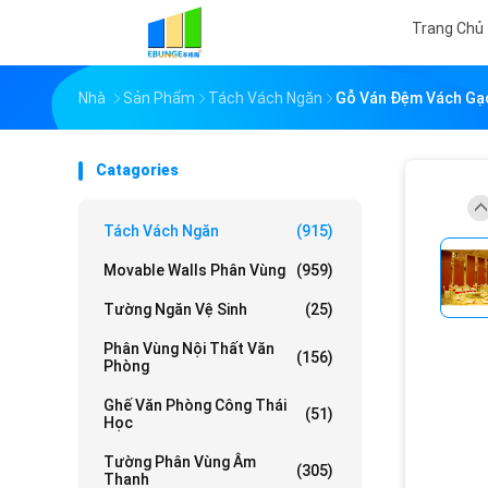
Trang Chủ
Nhà
Sản Phẩm
Tách Vách Ngăn
Gỗ Ván Đệm Vách Gạc
Catagories
Tách Vách Ngăn
(915)
Movable Walls Phân Vùng
(959)
Tường Ngăn Vệ Sinh
(25)
Phân Vùng Nội Thất Văn
(156)
Phòng
Ghế Văn Phòng Công Thái
(51)
Học
Tường Phân Vùng Âm
(305)
Thanh