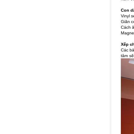
Con d
Vinyl 
Giãn c
Cách â
Magnet
Xếp c
Các bả
tâm sẽ