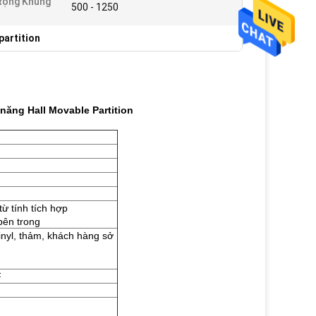
Rộng Khung
500 - 1250
partition
ăng Hall Movable Partition
ừ tính tích hợp
bên trong
inyl, thảm, khách hàng sở
F