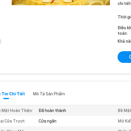
chi tiế
Thời gi
Điều k
toán:
Khả nă
Tin Chi Tiết
Mô Tả Sản Phẩm
 Mặt Hoàn Thiện:
Đã hoàn thành
Bề Mặt
ại Cửa Trượt:
Cửa ngăn
Mở Kiể