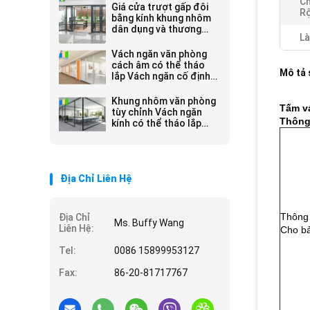
Ch
Giá cửa trượt gấp đôi
Rộ
bằng kính khung nhôm
dân dụng và thương
Là
mại
Vách ngăn văn phòng
cách âm có thể tháo
Mô tả
lắp Vách ngăn cố định
bằng kính đôi với khung
nhôm
Khung nhôm văn phòng
Tấm vá
tùy chỉnh Vách ngăn
Thông 
kính có thể tháo lắp
Chiều cao đầy đủ
Địa Chỉ Liên Hệ
Thông 
Địa Chỉ
Ms. Buffy Wang
Liên Hệ:
Cho b
Tel:
0086 15899953127
Fax:
86-20-81717767