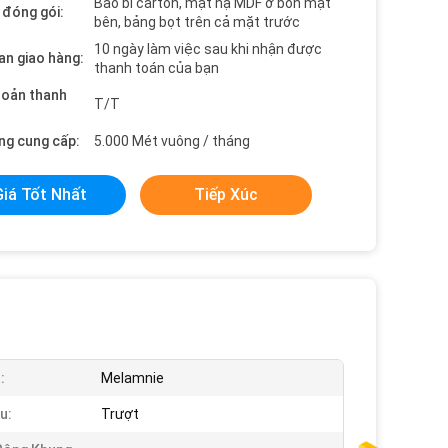
Bao bì carton, mặt nạ MDF ở bốn mặt
t đóng gói:
bên, bảng bọt trên cả mặt trước
10 ngày làm việc sau khi nhận được
an giao hàng:
thanh toán của bạn
hoản thanh
T/T
ng cung cấp:
5.000 Mét vuông / tháng
Giá Tốt Nhất
Tiếp Xúc
:
Melamnie
u:
Trượt