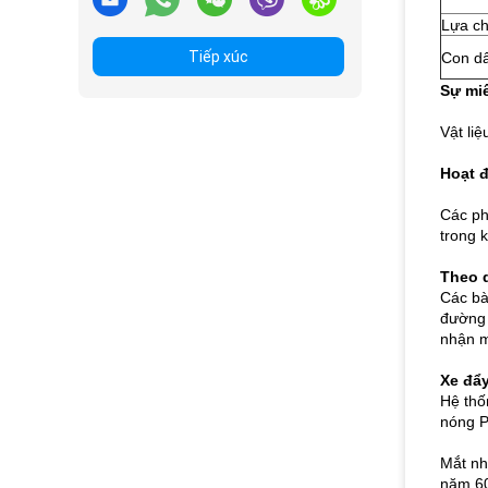
Lựa c
Tiếp xúc
Con d
Sự miê
Vật li
Hoạt 
Các ph
trong 
Theo d
Các bà
đường 
nhận m
Xe đẩy
Hệ thố
nóng P
Mắt nh
năm 60