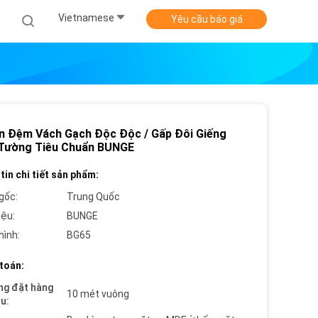
Vietnamese
Yêu cầu báo giá
n Đệm Vách Gạch Độc Độc / Gấp Đôi Giếng
Tường Tiêu Chuẩn BUNGE
tin chi tiết sản phẩm:
gốc:
Trung Quốc
iệu:
BUNGE
hình:
BG65
toán:
ng đặt hàng
10 mét vuông
ểu: