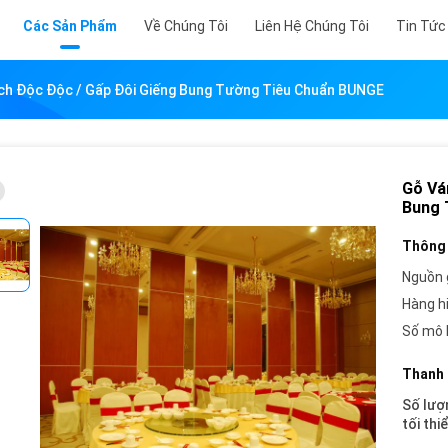
Các Sản Phẩm
Về Chúng Tôi
Liên Hệ Chúng Tôi
Tin Tức
h Độc Độc / Gấp Đôi Giếng Bung Tường Tiêu Chuẩn BUNGE
Gỗ Vá
Bung 
Thông 
Nguồn 
Hàng h
Số mô 
Thanh 
Số lượ
tối thi