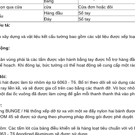
bảng
họn qua cửa
cửa
Cửa đơn hoặc đôi
Hàng đầu
Sổ tay
ấu
Đáy
Sổ tay
u tả:
ệu xây dựng và vật liệu kết cấu tường bao gồm các vật liệu được xếp l
động:
ân vùng phải là các tấm được vận hành bằng tay được hỗ trợ hàng đầ
kế hoạch.
Khi đóng lại, bức tường có thể hoạt động sẽ cung cấp một r
õi:
i hát được làm từ nhôm ép từ 6063 - T6.
Bố trí theo dõi sẽ sử dụng cá
ray liền kề, và sẽ được gia cố trên cao bằng các thanh đỡ.
Vỏ bọc nhô
ột đai ốc vuông đã được làm cứng để gắn mỗi thanh thanh thả vào phí
:
ng BUNGE / Hệ thống xếp dỡ từ xa với một xe đẩy nylon hai bánh được 
OM 45 sẽ được sử dụng theo phương pháp đóng gói được phê duyệt.
ôm: Các tấm lót của bảng điều khiển sẽ là hàng loạt tiêu chuẩn với v
63 - T6 Anodized Aluminum sẽ được sử dụng.