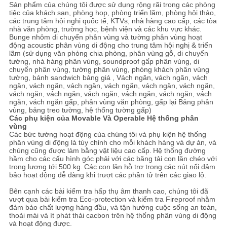
Sản phẩm của chúng tôi được sử dụng rộng rãi trong các phòng
tiệc của khách sạn, phòng họp, phòng triển lãm, phòng hội thảo,
các trung tâm hội nghị quốc tế, KTVs, nhà hàng cao cấp, các tòa
nhà văn phòng, trường học, bệnh viện và các khu vực khác.
Bunge nhôm di chuyển phân vùng và tường phân vùng hoạt
động acoustic phân vùng di động cho trung tâm hội nghị & triển
lãm (sử dụng văn phòng chia phòng, phân vùng gỗ, di chuyển
tường, nhà hàng phân vùng, soundproof gấp phân vùng, di
chuyển phân vùng, tường phân vùng, phòng khách phân vùng
tường, bánh sandwich bảng giá , Vách ngăn, vách ngăn, vách
ngăn, vách ngăn, vách ngăn, vách ngăn, vách ngăn, vách ngăn,
vách ngăn, vách ngăn, vách ngăn, vách ngăn, vách ngăn, vách
ngăn, vách ngăn gấp, phân vùng văn phòng, gấp lại Bảng phân
vùng, bảng treo tường, hệ thống tường gấp)
Các phụ kiện của Movable Và Operable Hệ thống phân
vùng
Các bức tường hoạt động của chúng tôi và phụ kiện hệ thống
phân vùng di động là tùy chỉnh cho mỗi khách hàng và dự án, và
chúng cũng được làm bằng vật liệu cao cấp.
Hệ thống đường
hầm cho các cấu hình góc phải với các băng tải con lăn chéo với
trọng lượng tới 500 kg.
Các con lăn hỗ trợ trong các nút nối đảm
bảo hoạt động dễ dàng khi trượt các phần tử trên các giao lộ.
Bên cạnh các bài kiểm tra hấp thụ âm thanh cao, chúng tôi đã
vượt qua bài kiểm tra Eco-protection và kiểm tra Fireproof nhằm
đảm bảo chất lượng hàng đầu, và tận hưởng cuộc sống an toàn,
thoải mái và ít phát thải cacbon trên hệ thống phân vùng di động
và hoạt động được.