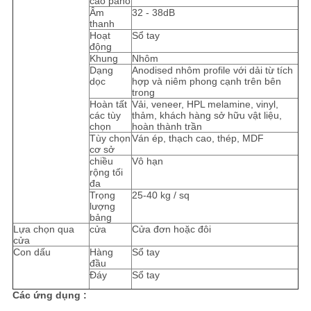
cao panô
Âm
32 - 38dB
thanh
PRIVACY
Hoạt
Sổ tay
động
POLICY
Khung
Nhôm
Dạng
Anodised nhôm profile với dải từ tích
dọc
hợp và niêm phong cạnh trên bên
trong
Hoàn tất
Vải, veneer, HPL melamine, vinyl,
các tùy
thảm, khách hàng sở hữu vật liệu,
chọn
hoàn thành trần
Tùy chọn
Ván ép, thạch cao, thép, MDF
cơ sở
chiều
Vô hạn
rộng tối
đa
Trọng
25-40 kg / sq
lượng
bảng
Lựa chọn qua
cửa
Cửa đơn hoặc đôi
cửa
Con dấu
Hàng
Sổ tay
đầu
Đáy
Sổ tay
Các ứng dụng :