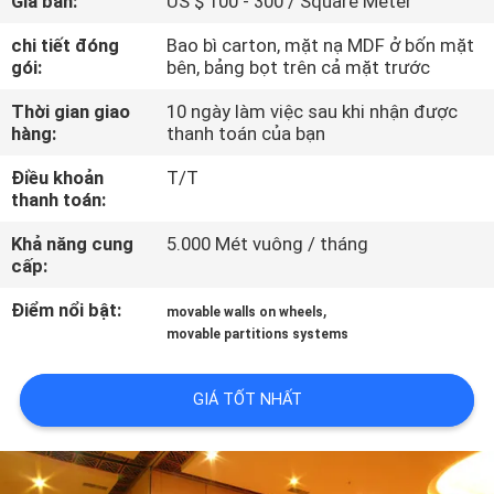
Giá bán:
US $ 100 - 300 / Square Meter
THAM
chi tiết đóng
Bao bì carton, mặt nạ MDF ở bốn mặt
QUAN
gói:
bên, bảng bọt trên cả mặt trước
NHÀ
Thời gian giao
10 ngày làm việc sau khi nhận được
MÁY
hàng:
thanh toán của bạn
Điều khoản
T/T
KIỂM
thanh toán:
SOÁT
Khả năng cung
5.000 Mét vuông / tháng
cấp:
CHẤT
LƯỢNG
Điểm nổi bật:
,
movable walls on wheels
movable partitions systems
LIÊN
GIÁ TỐT NHẤT
HỆ
CHÚNG