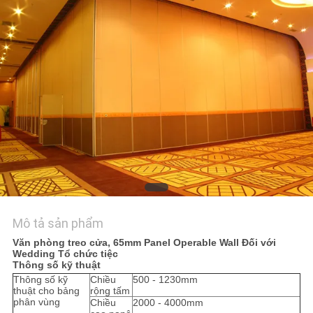
TÔI
TIN
TỨC
YÊU
CẦU
BÁO
GIÁ
Mô tả sản phẩm
SƠ
Văn phòng treo cửa, 65mm Panel Operable Wall Đối với
ĐỒ
Wedding Tổ chức tiệc
Thông số kỹ thuật
TRANG
Thông số kỹ
Chiều
500 - 1230mm
thuật cho bảng
rộng tấm
WEB
phân vùng
Chiều
2000 - 4000mm