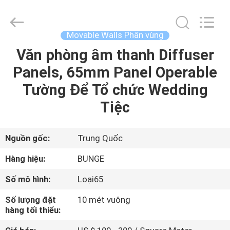
Guangdong
Bunge
Building
Material
Industrial
Movable Walls Phân vùng
Co.,
Ltd.
All
Văn phòng âm thanh Diffuser
TRANG
Rights
Reserved.
Panels, 65mm Panel Operable
CHỦ
Tường Để Tổ chức Wedding
CÁC
Tiệc
SẢN
PHẨM
Nguồn gốc:
Trung Quốc
Hàng hiệu:
BUNGE
VỀ
Số mô hình:
Loại65
CHÚNG
Số lượng đặt
10 mét vuông
TÔI
hàng tối thiểu: